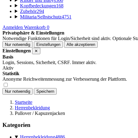
Kinder und Babys
360
Kopfbedeckungen
168
Zubehör
294
Militaria/Selbstschutz
4751
Anmelden
Warenkorb
0
Privatsphäre & Einstellungen
Notwendige Funktionen für Login/Sicherheit sind aktiv. Optionale Stat
Nur notwendig
Einstellungen
Alle akzeptieren
Einstellungen
✕
Basis
Login, Sessions, Sicherheit, CSRF. Immer aktiv.
Aktiv
Statistik
Anonyme Reichweitenmessung zur Verbesserung der Plattform.
Nur notwendig
Speichern
Startseite
Herrenbekleidung
Pullover / Kapuzenjacken
Kategorien
Herrenbekleidung
4886