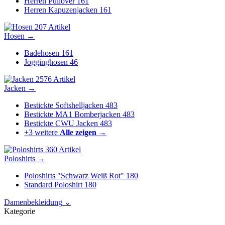
Herren Pullover
161
Herren Kapuzenjacken
161
207 Artikel
Hosen
→
Badehosen
161
Jogginghosen
46
2576 Artikel
Jacken
→
Bestickte Softshelljacken
483
Bestickte MA1 Bomberjacken
483
Bestickte CWU Jacken
483
+3 weitere
Alle zeigen →
360 Artikel
Poloshirts
→
Poloshirts "Schwarz Weiß Rot"
180
Standard Poloshirt
180
Damenbekleidung
⌄
Kategorie