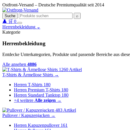
Ostfront-Versand – Deutsche Premiumqualität seit 2014
Suche
⌕
👤
🛒
0
Herrenbekleidung
⌄
Kategorie
Herrenbekleidung
Entdecke Unterkategorien, Produkte und passende Bereiche aus diese
Alle ansehen
4886
1260 Artikel
T-Shirts & Ärmellose Shirts
→
Herren T-Shirts
180
Herren Premium T-Shirts
180
Herren Standard Tanktop
180
+4 weitere
Alle zeigen →
483 Artikel
Pullover / Kapuzenjacken
→
Herren Kapuzenpullover
161