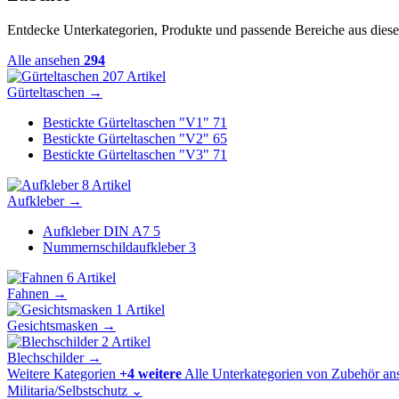
Entdecke Unterkategorien, Produkte und passende Bereiche aus diese
Alle ansehen
294
207 Artikel
Gürteltaschen
→
Bestickte Gürteltaschen "V1"
71
Bestickte Gürteltaschen "V2"
65
Bestickte Gürteltaschen "V3"
71
8 Artikel
Aufkleber
→
Aufkleber DIN A7
5
Nummernschildaufkleber
3
6 Artikel
Fahnen
→
1 Artikel
Gesichtsmasken
→
2 Artikel
Blechschilder
→
Weitere Kategorien
+4 weitere
Alle Unterkategorien von Zubehör an
Militaria/Selbstschutz
⌄