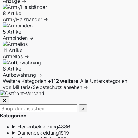
Anzüge
→
8 Artikel
Arm-/Halsbänder
→
5 Artikel
Armbinden
→
11 Artikel
Ärmellos
→
8 Artikel
Aufbewahrung
→
Weitere Kategorien
+112 weitere
Alle Unterkategorien
von Militaria/Selbstschutz ansehen
→
✕
⌕
Kategorien
Herrenbekleidung
4886
Damenbekleidung
1919