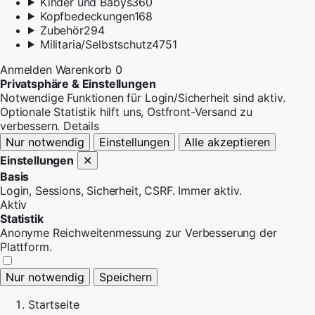
Kinder und Babys
360
Kopfbedeckungen
168
Zubehör
294
Militaria/Selbstschutz
4751
Anmelden
Warenkorb
0
Privatsphäre & Einstellungen
Notwendige Funktionen für Login/Sicherheit sind aktiv.
Optionale Statistik hilft uns, Ostfront-Versand zu
verbessern.
Details
Nur notwendig
Einstellungen
Alle akzeptieren
Einstellungen
✕
Basis
Login, Sessions, Sicherheit, CSRF. Immer aktiv.
Aktiv
Statistik
Anonyme Reichweitenmessung zur Verbesserung der
Plattform.
Nur notwendig
Speichern
Startseite
Dein Partner für nationale Textilien