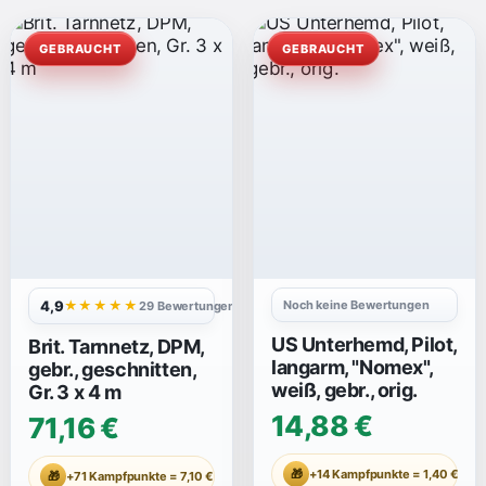
GEBRAUCHT
GEBRAUCHT
4,9
Noch keine Bewertungen
★★★★★
29 Bewertungen
US Unterhemd, Pilot,
Brit. Tarnnetz, DPM,
langarm, "Nomex",
gebr., geschnitten,
weiß, gebr., orig.
Gr. 3 x 4 m
14,88 €
71,16 €
🎁
+14 Kampfpunkte = 1,40 €
🎁
+71 Kampfpunkte = 7,10 €