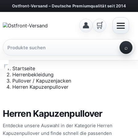
Ostfront-Versand – Deutsche Premiumqualität seit 2014
👤
🛒
⌕
Startseite
✕
Herrenbekleidung
Pullover / Kapuzenjacken
Herren Kapuzenpullover
⌕
Herren Kapuzenpullover
Kategorien
Entdecke unsere Auswahl in der Kategorie Herren
Kapuzenpullover und finde schnell die passenden
H