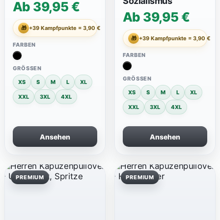
Sozialismus
Ab 39,95 €
Ab 39,95 €
🎁
+39 Kampfpunkte = 3,90 €
🎁
+39 Kampfpunkte = 3,90 €
FARBEN
FARBEN
GRÖSSEN
GRÖSSEN
XS
S
M
L
XL
XS
S
M
L
XL
XXL
3XL
4XL
XXL
3XL
4XL
Ansehen
Ansehen
PREMIUM
PREMIUM