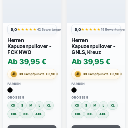
a
r
i
a
/
S
5,0
5,0
★★★★★
★★★★★
42 Bewertungen
19 Bewertungen
4751
e
Herren
l
Herren
b
Kapuzenpullover -
Kapuzenpullover -
s
FCK NWO
GNLS, Kreuz
t
Ab 39,95 €
Ab 39,95 €
s
c
h
🎁
+39 Kampfpunkte = 3,90 €
🎁
+39 Kampfpunkte = 3,90 €
u
t
FARBEN
FARBEN
z
GRÖSSEN
GRÖSSEN
Anmelden
XS
S
M
L
XL
XS
S
M
L
XL
XXL
3XL
4XL
XXL
3XL
4XL
Warenkorb