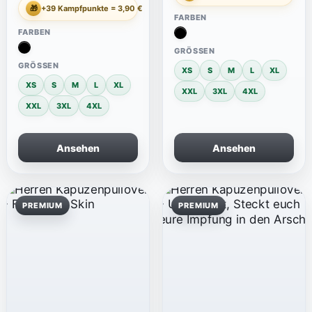
🎁
+39 Kampfpunkte = 3,90 €
FARBEN
FARBEN
GRÖSSEN
GRÖSSEN
XS
S
M
L
XL
XS
S
M
L
XL
XXL
3XL
4XL
XXL
3XL
4XL
Ansehen
Ansehen
PREMIUM
PREMIUM