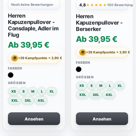
Noch keine Bewertungen
4,8
★★★★★
100 Bewertunge
Herren
Herren
Kapuzenpullover -
Kapuzenpullover -
Consdaple, Adler im
Berserker
Flug
Ab 39,95 €
Ab 39,95 €
🎁
+39 Kampfpunkte = 3,90 €
🎁
+39 Kampfpunkte = 3,90 €
FARBEN
FARBEN
GRÖSSEN
GRÖSSEN
XS
S
M
L
XL
XS
S
M
L
XL
XXL
3XL
4XL
XXL
3XL
4XL
Ansehen
Ansehen