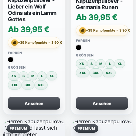
Kapuzenpullover -
Kapuzenpullover -
Lieber ein Wolf
Germania Runen
Odins als ein Lamm
Ab 39,95 €
Gottes
Ab 39,95 €
🎁
+39 Kampfpunkte = 3,90 €
FARBEN
🎁
+39 Kampfpunkte = 3,90 €
FARBEN
GRÖSSEN
XS
S
M
L
XL
GRÖSSEN
XXL
3XL
4XL
XS
S
M
L
XL
XXL
3XL
4XL
Ansehen
Ansehen
PREMIUM
PREMIUM