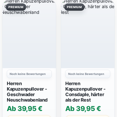
e
i
PREMIUM
PREMIUM
d
u
n
g
K
i
n
d
e
r
u
360
n
d
Noch keine Bewertungen
Noch keine Bewertungen
B
a
Herren
Herren
b
Kapuzenpullover -
Kapuzenpullover -
y
Geschwader
Consdaple, härter
s
Neuschwabenland
als der Rest
K
Ab 39,95 €
Ab 39,95 €
o
p