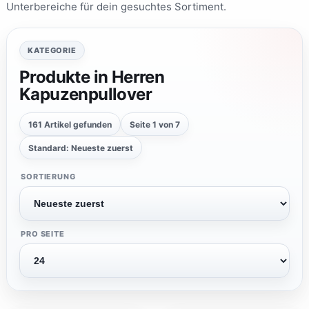
Unterbereiche für dein gesuchtes Sortiment.
e
r
r
e
KATEGORIE
n
b
Produkte in Herren
e
4886
Kapuzenpullover
k
l
e
161 Artikel gefunden
Seite 1 von 7
i
d
Standard: Neueste zuerst
u
n
SORTIERUNG
g
D
a
m
PRO SEITE
e
n
b
e
k
1919
l