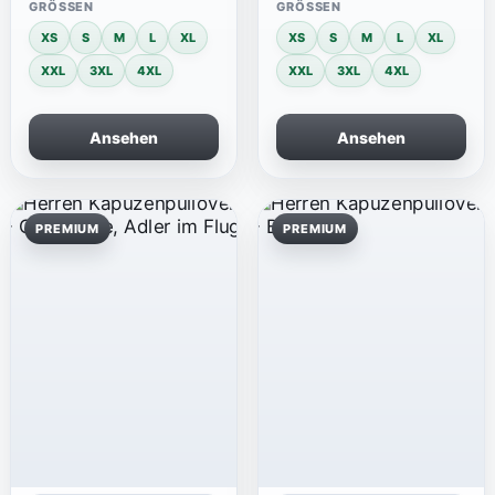
GRÖSSEN
GRÖSSEN
XS
S
M
L
XL
XS
S
M
L
XL
XXL
3XL
4XL
XXL
3XL
4XL
Ansehen
Ansehen
PREMIUM
PREMIUM