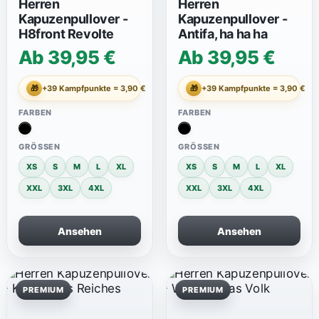
Herren
Herren
Kapuzenpullover -
Kapuzenpullover -
H8front Revolte
Antifa, ha ha ha
Ab 39,95 €
Ab 39,95 €
🎁
+39 Kampfpunkte = 3,90 €
🎁
+39 Kampfpunkte = 3,90 €
FARBEN
FARBEN
GRÖSSEN
GRÖSSEN
XS
S
M
L
XL
XS
S
M
L
XL
XXL
3XL
4XL
XXL
3XL
4XL
Ansehen
Ansehen
PREMIUM
PREMIUM