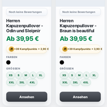
Noch keine Bewertungen
Noch keine Bewertungen
Herren
Herren
Kapuzenpullover -
Kapuzenpullover -
Odin und Sleipnir
Braun is beautiful
Ab 39,95 €
Ab 39,95 €
🎁
+39 Kampfpunkte = 3,90 €
🎁
+39 Kampfpunkte = 3,90 €
FARBEN
FARBEN
GRÖSSEN
GRÖSSEN
XS
S
M
L
XL
XS
S
M
L
XL
XXL
3XL
4XL
XXL
3XL
4XL
Ansehen
Ansehen