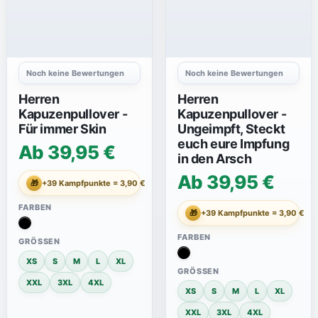
Noch keine Bewertungen
Noch keine Bewertungen
Herren
Herren
Kapuzenpullover -
Kapuzenpullover -
Für immer Skin
Ungeimpft, Steckt
euch eure Impfung
Ab 39,95 €
in den Arsch
Ab 39,95 €
🎁
+39 Kampfpunkte = 3,90 €
FARBEN
🎁
+39 Kampfpunkte = 3,90 €
FARBEN
GRÖSSEN
XS
S
M
L
XL
GRÖSSEN
XXL
3XL
4XL
XS
S
M
L
XL
XXL
3XL
4XL