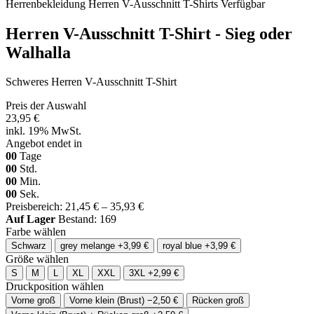
Herrenbekleidung
Herren V-Ausschnitt T-Shirts
Verfügbar
Herren V-Ausschnitt T-Shirt - Sieg oder
Walhalla
Schweres Herren V-Ausschnitt T-Shirt
Preis der Auswahl
23,95 €
inkl. 19% MwSt.
Angebot endet in
00
Tage
00
Std.
00
Min.
00
Sek.
Preisbereich: 21,45 € – 35,93 €
Auf Lager
Bestand: 169
Farbe wählen
Schwarz
grey melange
+3,99 €
royal blue
+3,99 €
Größe wählen
S
M
L
XL
XXL
3XL
+2,99 €
Druckposition wählen
Vorne groß
Vorne klein (Brust)
−2,50 €
Rücken groß