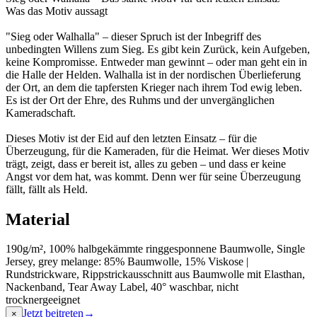
Was das Motiv aussagt
"Sieg oder Walhalla" – dieser Spruch ist der Inbegriff des
unbedingten Willens zum Sieg. Es gibt kein Zurück, kein Aufgeben,
keine Kompromisse. Entweder man gewinnt – oder man geht ein in
die Halle der Helden. Walhalla ist in der nordischen Überlieferung
der Ort, an dem die tapfersten Krieger nach ihrem Tod ewig leben.
Es ist der Ort der Ehre, des Ruhms und der unvergänglichen
Kameradschaft.
Dieses Motiv ist der Eid auf den letzten Einsatz – für die
Überzeugung, für die Kameraden, für die Heimat. Wer dieses Motiv
trägt, zeigt, dass er bereit ist, alles zu geben – und dass er keine
Angst vor dem hat, was kommt. Denn wer für seine Überzeugung
fällt, fällt als Held.
Material
190g/m², 100% halbgekämmte ringgesponnene Baumwolle, Single
Jersey, grey melange: 85% Baumwolle, 15% Viskose |
Rundstrickware, Rippstrickausschnitt aus Baumwolle mit Elasthan,
Nackenband, Tear Away Label, 40° waschbar, nicht
trocknergeeignet
Jetzt beitreten
→
×