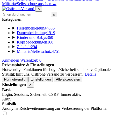
Militaria/Selbstschutz ansehen
→
✕
⌕
Kategorien
Herrenbekleidung
4886
Damenbekleidung
1919
Kinder und Babys
360
Kopfbedeckungen
168
Zubehör
294
Militaria/Selbstschutz
4751
Anmelden
Warenkorb
0
Privatsphäre & Einstellungen
Notwendige Funktionen für Login/Sicherheit sind aktiv. Optionale
Statistik hilft uns, Ostfront-Versand zu verbessern.
Details
Nur notwendig
Einstellungen
Alle akzeptieren
Einstellungen
✕
Basis
Login, Sessions, Sicherheit, CSRF. Immer aktiv.
Aktiv
Statistik
Anonyme Reichweitenmessung zur Verbesserung der Plattform.