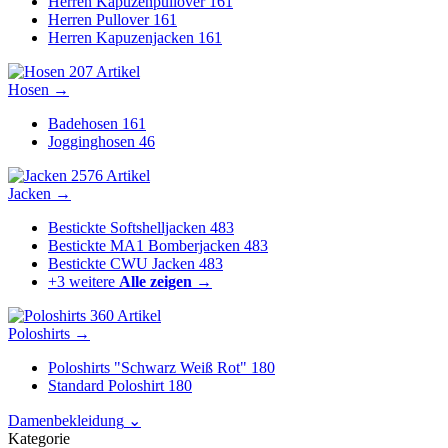
Herren Kapuzenpullover
161
Herren Pullover
161
Herren Kapuzenjacken
161
207 Artikel
Hosen
→
Badehosen
161
Jogginghosen
46
2576 Artikel
Jacken
→
Bestickte Softshelljacken
483
Bestickte MA1 Bomberjacken
483
Bestickte CWU Jacken
483
+3 weitere
Alle zeigen →
360 Artikel
Poloshirts
→
Poloshirts "Schwarz Weiß Rot"
180
Standard Poloshirt
180
Damenbekleidung
⌄
Kategorie