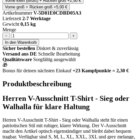
Vorne klein (Brust) + Rücken groß
+2,50 €
Vorne groß + Rücken groß
+5,00 €
Artikelnummer
V-5D81E0CDBD05A3
Lieferzeit
2-7 Werktage
Gewicht
0,15 kg
Menge
−
+
In den Warenkorb
Sicher bestellen
Diskret & zuverlässig
Versand aus DE
Schnelle Bearbeitung
Qualitätsware
Sorgfältig ausgewählt
🎁
Bonus für deinen nächsten Einkauf
+23 Kampfpunkte = 2,30 €
Produktbeschreibung
Herren V-Ausschnitt T-Shirt - Sieg oder
Walhalla für klare Haltung
Herren V-Ausschnitt T-Shirt - Sieg oder Walhalla steht für einen
patriotischen Stil mit ruhiger, klarer Wirkung. Der V-Ausschnitt
macht den Artikel optisch eigenständiger und bleibt dabei bequem
tragbar. Verfügbar sind S, M, L, XL, XXL, 3XL und grey melange,