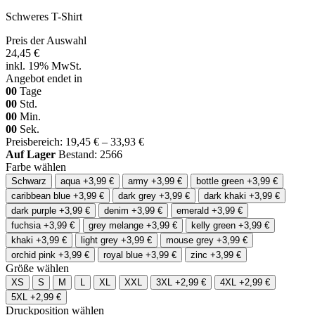
Schweres T-Shirt
Preis der Auswahl
24,45 €
inkl. 19% MwSt.
Angebot endet in
00
Tage
00
Std.
00
Min.
00
Sek.
Preisbereich: 19,45 € – 33,93 €
Auf Lager
Bestand: 2566
Farbe wählen
Schwarz
aqua
+3,99 €
army
+3,99 €
bottle green
+3,99 €
caribbean blue
+3,99 €
dark grey
+3,99 €
dark khaki
+3,99 €
dark purple
+3,99 €
denim
+3,99 €
emerald
+3,99 €
fuchsia
+3,99 €
grey melange
+3,99 €
kelly green
+3,99 €
khaki
+3,99 €
light grey
+3,99 €
mouse grey
+3,99 €
orchid pink
+3,99 €
royal blue
+3,99 €
zinc
+3,99 €
Größe wählen
XS
S
M
L
XL
XXL
3XL
+2,99 €
4XL
+2,99 €
5XL
+2,99 €
Druckposition wählen