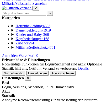
Militaria/Selbstschutz ansehen
→
✕
⌕
Kategorien
Herrenbekleidung
4886
Damenbekleidung
1919
Kinder und Babys
360
Kopfbedeckungen
168
Zubehör
294
Militaria/Selbstschutz
4751
Anmelden
Warenkorb
0
Privatsphäre & Einstellungen
Notwendige Funktionen für Login/Sicherheit sind aktiv. Optionale
Statistik hilft uns, Ostfront-Versand zu verbessern.
Details
Nur notwendig
Einstellungen
Alle akzeptieren
Einstellungen
✕
Basis
Login, Sessions, Sicherheit, CSRF. Immer aktiv.
Aktiv
Statistik
Anonyme Reichweitenmessung zur Verbesserung der Plattform.