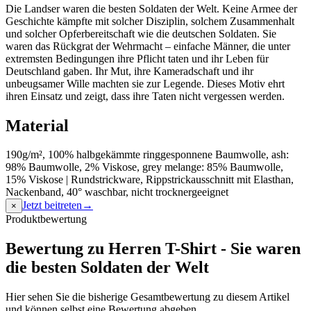
Die Landser waren die besten Soldaten der Welt. Keine Armee der
Geschichte kämpfte mit solcher Disziplin, solchem Zusammenhalt
und solcher Opferbereitschaft wie die deutschen Soldaten. Sie
waren das Rückgrat der Wehrmacht – einfache Männer, die unter
extremsten Bedingungen ihre Pflicht taten und ihr Leben für
Deutschland gaben. Ihr Mut, ihre Kameradschaft und ihr
unbeugsamer Wille machten sie zur Legende. Dieses Motiv ehrt
ihren Einsatz und zeigt, dass ihre Taten nicht vergessen werden.
Material
190g/m², 100% halbgekämmte ringgesponnene Baumwolle, ash:
98% Baumwolle, 2% Viskose, grey melange: 85% Baumwolle,
15% Viskose | Rundstrickware, Rippstrickausschnitt mit Elasthan,
Nackenband, 40° waschbar, nicht trocknergeeignet
Jetzt beitreten
→
×
Produktbewertung
Bewertung zu Herren T-Shirt - Sie waren
die besten Soldaten der Welt
Hier sehen Sie die bisherige Gesamtbewertung zu diesem Artikel
und können selbst eine Bewertung abgeben.