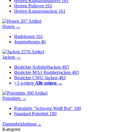
Herren Kapuzenpullover
161
Herren Pullover
161
Herren Kapuzenjacken
161
207 Artikel
Hosen
→
Badehosen
161
Jogginghosen
46
2576 Artikel
Jacken
→
Bestickte Softshelljacken
483
Bestickte MA1 Bomberjacken
483
Bestickte CWU Jacken
483
+3 weitere
Alle zeigen →
360 Artikel
Poloshirts
→
Poloshirts "Schwarz Weiß Rot"
180
Standard Poloshirt
180
Damenbekleidung
⌄
Kategorie