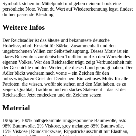
Symbolik stehen im Mittelpunkt und geben deinem Look eine
persönliche Note. Wenn du Wert auf Wiedererkennung legst, findest
du hier passende Kleidung.
Weitere Infos
Der Reichsadler ist das älteste und bekannteste deutsche
Hoheitssymbol. Er steht für Stärke, Zusammenhalt und den
ungebrochenen Willen zur Selbstbehauptung. Dieses Motiv ist ein
klares Bekenntnis zur deutschen Tradition und zu den Wurzeln des
eigenen Volkes. Wer den Reichsadler trägt, zeigt Verbundenheit mit
der Geschichte und den Werten, die dieses Land geprägt haben. Der
Adler blickt wachsam nach vorne – ein Zeichen für den
unbezwingbaren Geist der Deutschen. Ein zeitloses Motiv für alle
Patrioten, die wissen, wofür sie stehen und den Mut haben, es zu
zeigen. Qualität, Tradition und ein starkes Statement – das ist der
Reichsadler. Jetzt entdecken und ein Zeichen setzen.
Material
190g/m², 100% halbgekämmte ringgesponnene Baumwolle, ash:
98% Baumwolle, 2% Viskose, grey melange: 85% Baumwolle,
15% Viskose | Rundstrickware, Rippstrickausschnitt mit Elasthan,