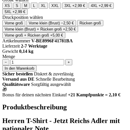
XS
S
M
L
XL
XXL
3XL
+2,99 €
4XL
+2,99 €
5XL
+2,99 €
Druckposition wählen
Vorne groß
Vorne klein (Brust)
−2,50 €
Rücken groß
Vorne klein (Brust) + Rücken groß
+2,50 €
Vorne groß + Rücken groß
+5,00 €
Artikelnummer
V-BE8996F41781BA
Lieferzeit
2-7 Werktage
Gewicht
0,14 kg
Menge
−
+
In den Warenkorb
Sicher bestellen
Diskret & zuverlässig
Versand aus DE
Schnelle Bearbeitung
Qualitätsware
Sorgfältig ausgewählt
🎁
Bonus für deinen nächsten Einkauf
+21 Kampfpunkte = 2,10 €
Produktbeschreibung
Herren T-Shirt - Jetzt Reichs Adler mit
nationaler Note