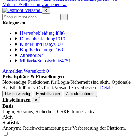
Militaria/Selbstschutz ansehen
→
✕
⌕
Kategorien
Herrenbekleidung
4886
Damenbekleidung
1919
Kinder und Babys
360
Kopfbedeckungen
168
Zubehör
294
Militaria/Selbstschutz
4751
Anmelden
Warenkorb
0
Privatsphäre & Einstellungen
Notwendige Funktionen für Login/Sicherheit sind aktiv. Optionale
Statistik hilft uns, Ostfront-Versand zu verbessern.
Details
Nur notwendig
Einstellungen
Alle akzeptieren
Einstellungen
✕
Basis
Login, Sessions, Sicherheit, CSRF. Immer aktiv.
Aktiv
Statistik
Anonyme Reichweitenmessung zur Verbesserung der Plattform.