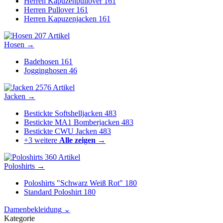
Herren Kapuzenpullover
161
Herren Pullover
161
Herren Kapuzenjacken
161
207 Artikel
Hosen
→
Badehosen
161
Jogginghosen
46
2576 Artikel
Jacken
→
Bestickte Softshelljacken
483
Bestickte MA1 Bomberjacken
483
Bestickte CWU Jacken
483
+3 weitere
Alle zeigen →
360 Artikel
Poloshirts
→
Poloshirts "Schwarz Weiß Rot"
180
Standard Poloshirt
180
Damenbekleidung
⌄
Kategorie