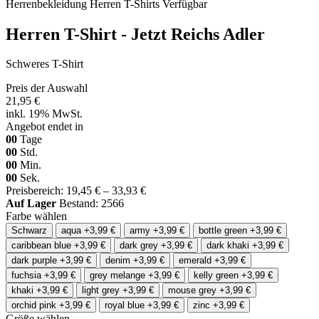
Herrenbekleidung
Herren T-Shirts
Verfügbar
Herren T-Shirt - Jetzt Reichs Adler
Schweres T-Shirt
Preis der Auswahl
21,95 €
inkl. 19% MwSt.
Angebot endet in
00
Tage
00
Std.
00
Min.
00
Sek.
Preisbereich: 19,45 € – 33,93 €
Auf Lager
Bestand: 2566
Farbe wählen
Schwarz
aqua
+3,99 €
army
+3,99 €
bottle green
+3,99 €
caribbean blue
+3,99 €
dark grey
+3,99 €
dark khaki
+3,99 €
dark purple
+3,99 €
denim
+3,99 €
emerald
+3,99 €
fuchsia
+3,99 €
grey melange
+3,99 €
kelly green
+3,99 €
khaki
+3,99 €
light grey
+3,99 €
mouse grey
+3,99 €
orchid pink
+3,99 €
royal blue
+3,99 €
zinc
+3,99 €
Größe wählen