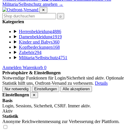
Militaria/Selbstschutz ansehen
→
✕
⌕
Kategorien
Herrenbekleidung
4886
Damenbekleidung
1919
Kinder und Babys
360
Kopfbedeckungen
168
Zubehör
294
Militaria/Selbstschutz
4751
Anmelden
Warenkorb
0
Privatsphäre & Einstellungen
Notwendige Funktionen für Login/Sicherheit sind aktiv. Optionale
Statistik hilft uns, Ostfront-Versand zu verbessern.
Details
Nur notwendig
Einstellungen
Alle akzeptieren
Einstellungen
✕
Basis
Login, Sessions, Sicherheit, CSRF. Immer aktiv.
Aktiv
Statistik
Anonyme Reichweitenmessung zur Verbesserung der Plattform.