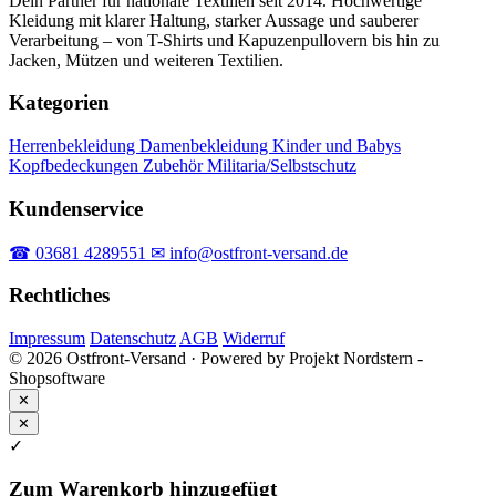
Dein Partner für nationale Textilien seit 2014. Hochwertige
Kleidung mit klarer Haltung, starker Aussage und sauberer
Verarbeitung – von T-Shirts und Kapuzenpullovern bis hin zu
Jacken, Mützen und weiteren Textilien.
Kategorien
Herrenbekleidung
Damenbekleidung
Kinder und Babys
Kopfbedeckungen
Zubehör
Militaria/Selbstschutz
Kundenservice
☎ 03681 4289551
✉ info@ostfront-versand.de
Rechtliches
Impressum
Datenschutz
AGB
Widerruf
© 2026 Ostfront-Versand · Powered by Projekt Nordstern -
Shopsoftware
✕
✕
✓
Zum Warenkorb hinzugefügt