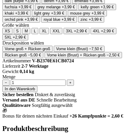
dark purple
+3,99 €
denim
+3,99 €
emerald
+3,99 €
fuchsia
+3,99 €
grey melange
+3,99 €
kelly green
+3,99 €
khaki
+3,99 €
light grey
+3,99 €
mouse grey
+3,99 €
orchid pink
+3,99 €
royal blue
+3,99 €
zinc
+3,99 €
Größe wählen
XS
S
M
L
XL
XXL
3XL
+2,99 €
4XL
+2,99 €
5XL
+2,99 €
Druckposition wählen
Vorne groß + Rücken groß
Vorne klein (Brust)
−7,50 €
Rücken groß
−5,00 €
Vorne klein (Brust) + Rücken groß
−2,50 €
Artikelnummer
V-B2370E61CB0724
Lieferzeit
2-7 Werktage
Gewicht
0,14 kg
Menge
−
+
In den Warenkorb
Sicher bestellen
Diskret & zuverlässig
Versand aus DE
Schnelle Bearbeitung
Qualitätsware
Sorgfältig ausgewählt
🎁
Bonus für deinen nächsten Einkauf
+26 Kampfpunkte = 2,60 €
Produktbeschreibung