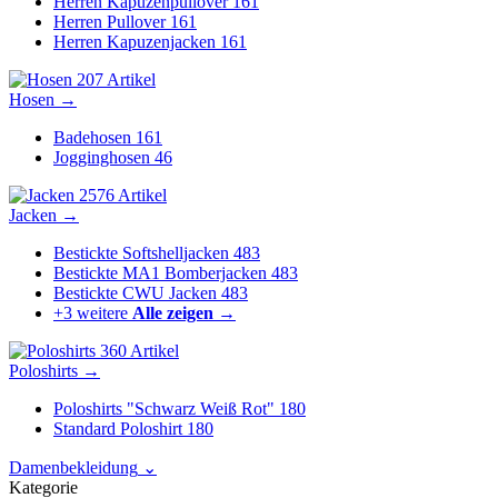
Herren Kapuzenpullover
161
Herren Pullover
161
Herren Kapuzenjacken
161
207 Artikel
Hosen
→
Badehosen
161
Jogginghosen
46
2576 Artikel
Jacken
→
Bestickte Softshelljacken
483
Bestickte MA1 Bomberjacken
483
Bestickte CWU Jacken
483
+3 weitere
Alle zeigen →
360 Artikel
Poloshirts
→
Poloshirts "Schwarz Weiß Rot"
180
Standard Poloshirt
180
Damenbekleidung
⌄
Kategorie