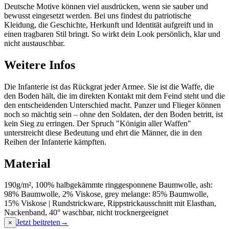
Deutsche Motive können viel ausdrücken, wenn sie sauber und
bewusst eingesetzt werden. Bei uns findest du patriotische
Kleidung, die Geschichte, Herkunft und Identität aufgreift und in
einen tragbaren Stil bringt. So wirkt dein Look persönlich, klar und
nicht austauschbar.
Weitere Infos
Die Infanterie ist das Rückgrat jeder Armee. Sie ist die Waffe, die
den Boden hält, die im direkten Kontakt mit dem Feind steht und die
den entscheidenden Unterschied macht. Panzer und Flieger können
noch so mächtig sein – ohne den Soldaten, der den Boden betritt, ist
kein Sieg zu erringen. Der Spruch "Königin aller Waffen"
unterstreicht diese Bedeutung und ehrt die Männer, die in den
Reihen der Infanterie kämpften.
Material
190g/m², 100% halbgekämmte ringgesponnene Baumwolle, ash:
98% Baumwolle, 2% Viskose, grey melange: 85% Baumwolle,
15% Viskose | Rundstrickware, Rippstrickausschnitt mit Elasthan,
Nackenband, 40° waschbar, nicht trocknergeeignet
Jetzt beitreten
→
×