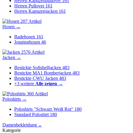
Herren Kapuzenpullover
161
Herren Pullover
161
Herren Kapuzenjacken
161
207 Artikel
Hosen
→
Badehosen
161
Jogginghosen
46
2576 Artikel
Jacken
→
Bestickte Softshelljacken
483
Bestickte MA1 Bomberjacken
483
Bestickte CWU Jacken
483
+3 weitere
Alle zeigen →
360 Artikel
Poloshirts
→
Poloshirts "Schwarz Weiß Rot"
180
Standard Poloshirt
180
Damenbekleidung
⌄
Kategorie