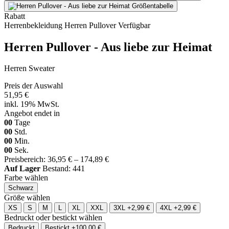
Rabatt
Herrenbekleidung
Herren Pullover
Verfügbar
Herren Pullover - Aus liebe zur Heimat
Herren Sweater
Preis der Auswahl
51,95 €
inkl. 19% MwSt.
Angebot endet in
00
Tage
00
Std.
00
Min.
00
Sek.
Preisbereich: 36,95 € – 174,89 €
Auf Lager
Bestand: 441
Farbe wählen
Schwarz
Größe wählen
XS
S
M
L
XL
XXL
3XL
+2,99 €
4XL
+2,99 €
Bedruckt oder bestickt wählen
Bedruckt
Bestickt
+100,00 €