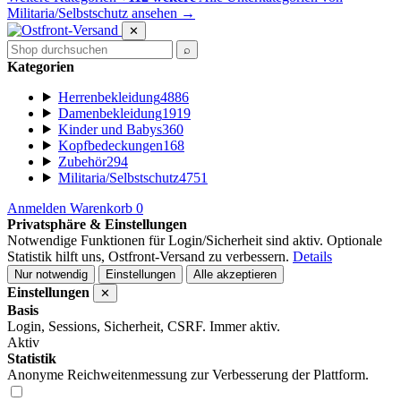
Militaria/Selbstschutz ansehen
→
✕
⌕
Kategorien
Herrenbekleidung
4886
Damenbekleidung
1919
Kinder und Babys
360
Kopfbedeckungen
168
Zubehör
294
Militaria/Selbstschutz
4751
Anmelden
Warenkorb
0
Privatsphäre & Einstellungen
Notwendige Funktionen für Login/Sicherheit sind aktiv. Optionale
Statistik hilft uns, Ostfront-Versand zu verbessern.
Details
Nur notwendig
Einstellungen
Alle akzeptieren
Einstellungen
✕
Basis
Login, Sessions, Sicherheit, CSRF. Immer aktiv.
Aktiv
Statistik
Anonyme Reichweitenmessung zur Verbesserung der Plattform.