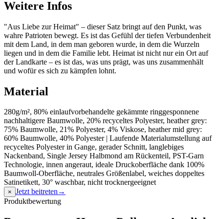
Weitere Infos
"Aus Liebe zur Heimat" – dieser Satz bringt auf den Punkt, was
wahre Patrioten bewegt. Es ist das Gefühl der tiefen Verbundenheit
mit dem Land, in dem man geboren wurde, in dem die Wurzeln
liegen und in dem die Familie lebt. Heimat ist nicht nur ein Ort auf
der Landkarte – es ist das, was uns prägt, was uns zusammenhält
und wofür es sich zu kämpfen lohnt.
Material
280g/m², 80% einlaufvorbehandelte gekämmte ringgesponnene
nachhaltigere Baumwolle, 20% recyceltes Polyester, heather grey:
75% Baumwolle, 21% Polyester, 4% Viskose, heather mid grey:
60% Baumwolle, 40% Polyester | Laufende Materialumstellung auf
recyceltes Polyester in Gange, gerader Schnitt, langlebiges
Nackenband, Single Jersey Halbmond am Rückenteil, PST-Garn
Technologie, innen angeraut, ideale Druckoberfläche dank 100%
Baumwoll-Oberfläche, neutrales Größenlabel, weiches doppeltes
Satinetikett, 30° waschbar, nicht trocknergeeignet
Jetzt beitreten
→
×
Produktbewertung