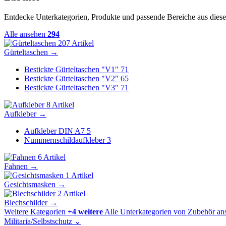
Entdecke Unterkategorien, Produkte und passende Bereiche aus diese
Alle ansehen
294
207 Artikel
Gürteltaschen
→
Bestickte Gürteltaschen "V1"
71
Bestickte Gürteltaschen "V2"
65
Bestickte Gürteltaschen "V3"
71
8 Artikel
Aufkleber
→
Aufkleber DIN A7
5
Nummernschildaufkleber
3
6 Artikel
Fahnen
→
1 Artikel
Gesichtsmasken
→
2 Artikel
Blechschilder
→
Weitere Kategorien
+4 weitere
Alle Unterkategorien von Zubehör an
Militaria/Selbstschutz
⌄