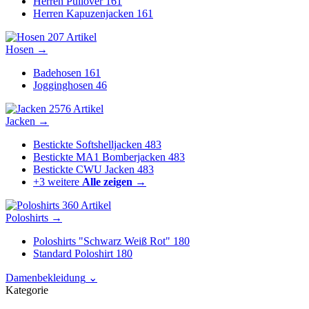
Herren Pullover
161
Herren Kapuzenjacken
161
207 Artikel
Hosen
→
Badehosen
161
Jogginghosen
46
2576 Artikel
Jacken
→
Bestickte Softshelljacken
483
Bestickte MA1 Bomberjacken
483
Bestickte CWU Jacken
483
+3 weitere
Alle zeigen →
360 Artikel
Poloshirts
→
Poloshirts "Schwarz Weiß Rot"
180
Standard Poloshirt
180
Damenbekleidung
⌄
Kategorie