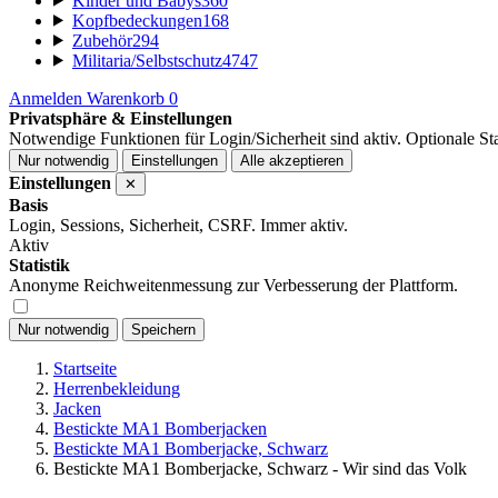
Kinder und Babys
360
Kopfbedeckungen
168
Zubehör
294
Militaria/Selbstschutz
4747
Anmelden
Warenkorb
0
Privatsphäre & Einstellungen
Notwendige Funktionen für Login/Sicherheit sind aktiv. Optionale Stat
Nur notwendig
Einstellungen
Alle akzeptieren
Einstellungen
✕
Basis
Login, Sessions, Sicherheit, CSRF. Immer aktiv.
Aktiv
Statistik
Anonyme Reichweitenmessung zur Verbesserung der Plattform.
Nur notwendig
Speichern
Startseite
Herrenbekleidung
Jacken
Bestickte MA1 Bomberjacken
Bestickte MA1 Bomberjacke, Schwarz
Bestickte MA1 Bomberjacke, Schwarz - Wir sind das Volk