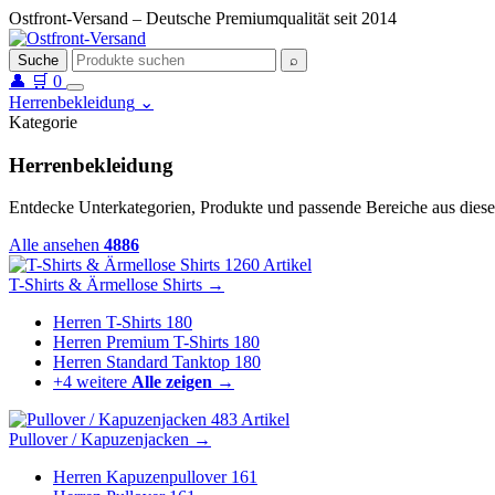
Ostfront-Versand – Deutsche Premiumqualität seit 2014
Suche
⌕
👤
🛒
0
Herrenbekleidung
⌄
Kategorie
Herrenbekleidung
Entdecke Unterkategorien, Produkte und passende Bereiche aus diese
Alle ansehen
4886
1260 Artikel
T-Shirts & Ärmellose Shirts
→
Herren T-Shirts
180
Herren Premium T-Shirts
180
Herren Standard Tanktop
180
+4 weitere
Alle zeigen →
483 Artikel
Pullover / Kapuzenjacken
→
Herren Kapuzenpullover
161