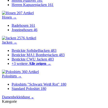
Herren Pullover
161
Herren Kapuzenjacken
161
207 Artikel
Hosen
→
Badehosen
161
Jogginghosen
46
2576 Artikel
Jacken
→
Bestickte Softshelljacken
483
Bestickte MA1 Bomberjacken
483
Bestickte CWU Jacken
483
+3 weitere
Alle zeigen →
360 Artikel
Poloshirts
→
Poloshirts "Schwarz Weiß Rot"
180
Standard Poloshirt
180
Damenbekleidung
⌄
Kategorie