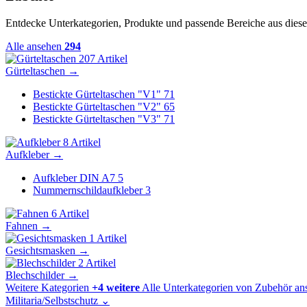
Entdecke Unterkategorien, Produkte und passende Bereiche aus diese
Alle ansehen
294
207 Artikel
Gürteltaschen
→
Bestickte Gürteltaschen "V1"
71
Bestickte Gürteltaschen "V2"
65
Bestickte Gürteltaschen "V3"
71
8 Artikel
Aufkleber
→
Aufkleber DIN A7
5
Nummernschildaufkleber
3
6 Artikel
Fahnen
→
1 Artikel
Gesichtsmasken
→
2 Artikel
Blechschilder
→
Weitere Kategorien
+4 weitere
Alle Unterkategorien von Zubehör an
Militaria/Selbstschutz
⌄