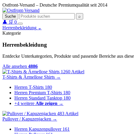
Ostfront-Versand – Deutsche Premiumqualität seit 2014
Suche
⌕
👤
🛒
0
Herrenbekleidung
⌄
Kategorie
Herrenbekleidung
Entdecke Unterkategorien, Produkte und passende Bereiche aus diese
Alle ansehen
4886
1260 Artikel
T-Shirts & Ärmellose Shirts
→
Herren T-Shirts
180
Herren Premium T-Shirts
180
Herren Standard Tanktop
180
+4 weitere
Alle zeigen →
483 Artikel
Pullover / Kapuzenjacken
→
Herren Kapuzenpullover
161