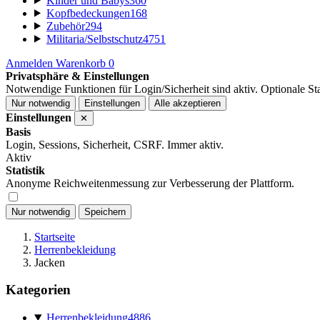
Kinder und Babys
360
Kopfbedeckungen
168
Zubehör
294
Militaria/Selbstschutz
4751
Anmelden
Warenkorb
0
Privatsphäre & Einstellungen
Notwendige Funktionen für Login/Sicherheit sind aktiv. Optionale Stat
Nur notwendig
Einstellungen
Alle akzeptieren
Einstellungen
✕
Basis
Login, Sessions, Sicherheit, CSRF. Immer aktiv.
Aktiv
Statistik
Anonyme Reichweitenmessung zur Verbesserung der Plattform.
Nur notwendig
Speichern
Startseite
Herrenbekleidung
Jacken
Kategorien
Herrenbekleidung
4886