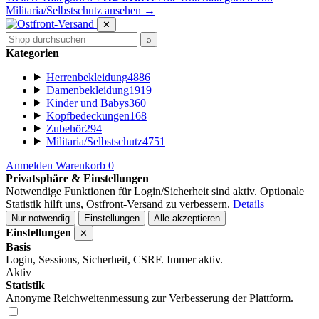
Militaria/Selbstschutz ansehen
→
✕
⌕
Kategorien
Herrenbekleidung
4886
Damenbekleidung
1919
Kinder und Babys
360
Kopfbedeckungen
168
Zubehör
294
Militaria/Selbstschutz
4751
Anmelden
Warenkorb
0
Privatsphäre & Einstellungen
Notwendige Funktionen für Login/Sicherheit sind aktiv. Optionale
Statistik hilft uns, Ostfront-Versand zu verbessern.
Details
Nur notwendig
Einstellungen
Alle akzeptieren
Einstellungen
✕
Basis
Login, Sessions, Sicherheit, CSRF. Immer aktiv.
Aktiv
Statistik
Anonyme Reichweitenmessung zur Verbesserung der Plattform.