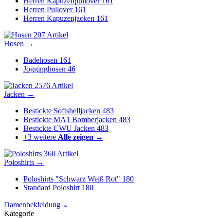
Herren Kapuzenpullover
161
Herren Pullover
161
Herren Kapuzenjacken
161
207 Artikel
Hosen
→
Badehosen
161
Jogginghosen
46
2576 Artikel
Jacken
→
Bestickte Softshelljacken
483
Bestickte MA1 Bomberjacken
483
Bestickte CWU Jacken
483
+3 weitere
Alle zeigen →
360 Artikel
Poloshirts
→
Poloshirts "Schwarz Weiß Rot"
180
Standard Poloshirt
180
Damenbekleidung
⌄
Kategorie