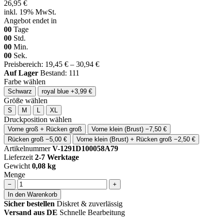
26,95 €
inkl. 19% MwSt.
Angebot endet in
00
Tage
00
Std.
00
Min.
00
Sek.
Preisbereich: 19,45 € – 30,94 €
Auf Lager
Bestand: 111
Farbe wählen
Schwarz
royal blue
+3,99 €
Größe wählen
S
M
L
XL
Druckposition wählen
Vorne groß + Rücken groß
Vorne klein (Brust)
−7,50 €
Rücken groß
−5,00 €
Vorne klein (Brust) + Rücken groß
−2,50 €
Artikelnummer
V-1291D100058A79
Lieferzeit
2-7 Werktage
Gewicht
0,08 kg
Menge
−
+
In den Warenkorb
Sicher bestellen
Diskret & zuverlässig
Versand aus DE
Schnelle Bearbeitung